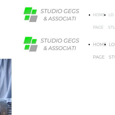
HOME
LO
PAGE
ST
HOME
LO
PAGE
ST
IL SUCCESSO INIZIA
CON UNA
CONSULENZA
PROFESSIONALE
STUDIO GEGS & ASSOCIATI, un
referente unico, una consulenza